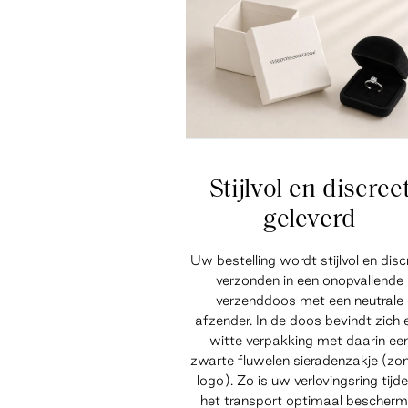
Stijlvol en discree
geleverd
Uw bestelling wordt stijlvol en disc
verzonden in een onopvallende
verzenddoos met een neutrale
afzender. In de doos bevindt zich 
witte verpakking met daarin ee
zwarte fluwelen sieradenzakje (zo
logo). Zo is uw verlovingsring tijd
het transport optimaal bescherm