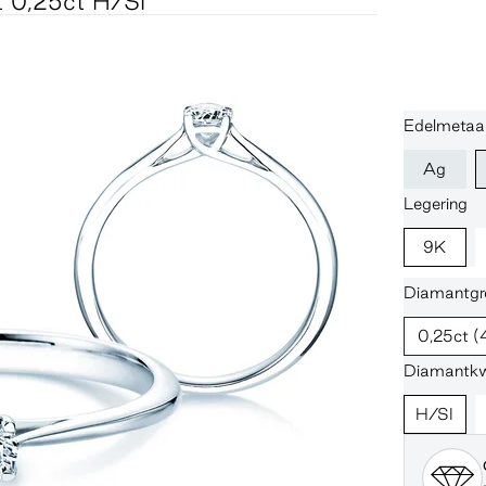
t 0,25ct H/SI
Edelmetaal
Ag
Legering
9K
Diamantgro
0,25ct
(
Diamantkwa
H/SI