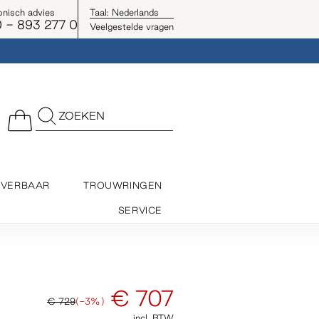
onisch advies
Taal:
Nederlands
 - 893 277 0
Veelgestelde vragen
ZOEKEN
EVERBAAR
TROUWRINGEN
SERVICE
€ 707
€ 729
(-3%)
incl. BTW