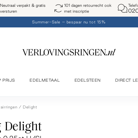
Telef
Neutraal verpakt & gratis
101 dagen retourrecht ook
020
versturen
met inscriptie
Summer-Sale – bespaar nu tot 15%
P PRIJS
EDELMETAAL
EDELSTEEN
DIRECT L
tairringen
Delight
 Delight