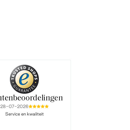
ntenbeoordelingen
28-07-2026
15-07-2026
mmmmm
mmmm
Service en kwaliteit
Fijne en snelle service. Ook co
Baukje van de klantenservice ve
vlot en prettig. Bedankt