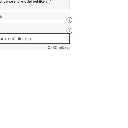
Bijbehorend model bekijken
e
0
/30 tekens