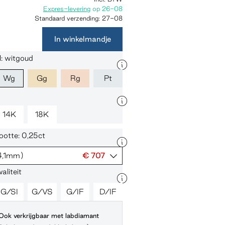
Expres-levering
op
26-08
Standaard verzending:
27-08
In winkelmandje
: witgoud
Wg
Gg
Rg
Pt
14K
18K
otte: 0,25ct
4,1mm)
€ 707
liteit
G/SI
G/VS
G/IF
D/IF
Ook verkrijgbaar met labdiamant