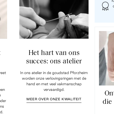
1
t
Het hart van ons
succes: ons atelier
reet
In ons atelier in de goudstad Pforzheim
worden onze verlovingsringen met de
hand en met veel vakmanschap
een
vervaardigd.
On
n
MEER OVER ONZE KWALITEIT
nder
die
ens
d.