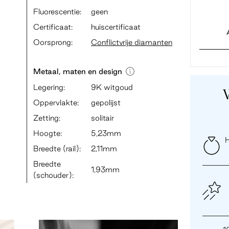
Fluorescentie:
geen
Certificaat:
huiscertificaat
Oorsprong:
Conflictvrije diamanten
Metaal, maten en design
Legering:
9K witgoud
Oppervlakte:
gepolijst
Zetting:
solitair
Hoogte:
5,23mm
H
Breedte (rail):
2,11mm
Breedte
1,93mm
(schouder):