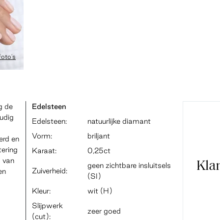
foto's
g de
Edelsteen
udig
Edelsteen:
natuurlijke diamant
Vorm:
briljant
erd en
tering
Karaat:
0,25ct
g van
Kla
geen zichtbare insluitsels
Zuiverheid:
en
(SI)
Kleur:
wit (H)
Slijpwerk
zeer goed
(cut):