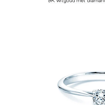
9K witgoud met diaman