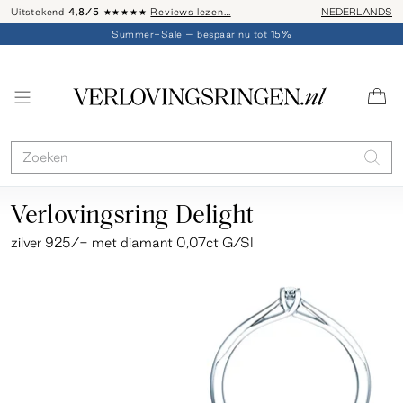
Uitstekend
4,8/5
★★★★★
Reviews lezen…
Advies: 020 - 
NEDERLANDS
Summer-Sale – bespaar nu tot 15%
Verlovingsring Delight
zilver 925/- met diamant 0,07ct G/SI