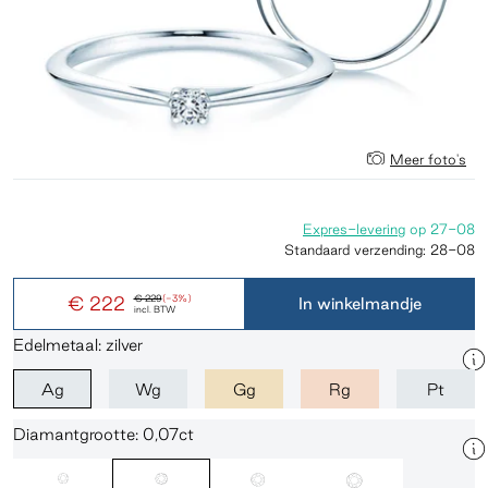
Meer foto's
Expres-levering
op
27-08
Standaard verzending:
28-08
€ 222
€ 229
(-3%)
In winkelmandje
incl. BTW
Edelmetaal: zilver
Ag
Wg
Gg
Rg
Pt
Diamantgrootte: 0,07ct