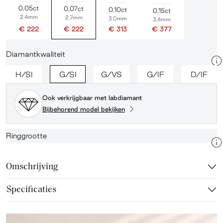
0,05ct
0,07ct
0,10ct
0,15ct
2,4mm
2,7mm
3,0mm
3,4mm
€ 222
€ 222
€ 313
€ 377
Diamantkwaliteit
H/SI
G/SI
G/VS
G/IF
D/IF
Ook verkrijgbaar met labdiamant
Bijbehorend model bekijken
Ringgrootte
Omschrijving
Specificaties