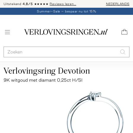
Uitstekend
4,8/5
★★★★★
Reviews lezen…
Advies: 020 - 
NEDERLANDS
Summer-Sale – bespaar nu tot 15%
Verlovingsring Devotion
9K witgoud met diamant 0,25ct H/SI