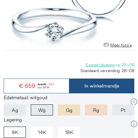
Meer foto's
Expres-levering
op
25-08
Standaard verzending:
26-08
€ 659
€ 679
(-3%)
In winkelmandje
incl. BTW
Edelmetaal: witgoud
Ag
Wg
Gg
Rg
Pt
Legering
9K
14K
18K