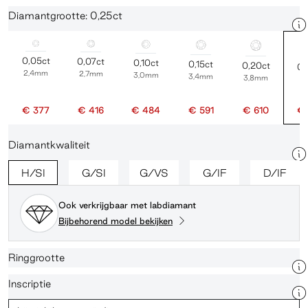
Diamantgrootte: 0,25ct
0,05ct
0,07ct
0,10ct
0,15ct
0,20ct
0,
2,4mm
2,7mm
3,0mm
3,4mm
3,8mm
4
€ 377
€ 416
€ 484
€ 591
€ 610
€ 
Diamantkwaliteit
H/SI
G/SI
G/VS
G/IF
D/IF
Ook verkrijgbaar met labdiamant
Bijbehorend model bekijken
Ringgrootte
Inscriptie