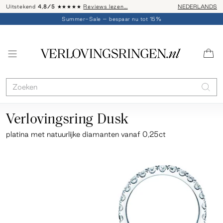
Uitstekend
4,8/5
★★★★★
Reviews lezen…
Advies: 020 - 
NEDERLANDS
Summer-Sale – bespaar nu tot 15%
Verlovingsring Dusk
platina
met natuurlijke diamanten vanaf 0,25ct