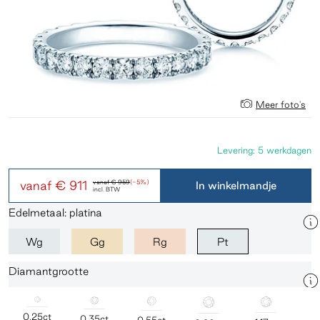
Meer foto's
Levering: 5 werkdagen
vanaf
€ 911
vanaf
€ 959
(-5%)
In winkelmandje
incl. BTW
Edelmetaal: platina
Wg
Gg
Rg
Pt
Diamantgrootte
0,25ct
0,35ct