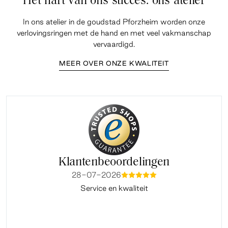
Het hart van ons succes: ons atelier
In ons atelier in de goudstad Pforzheim worden onze
verlovingsringen met de hand en met veel vakmanschap
vervaardigd.
MEER OVER ONZE KWALITEIT
Klantenbeoordelingen
28-07-2026
mmmmm
Service en kwaliteit
Fi