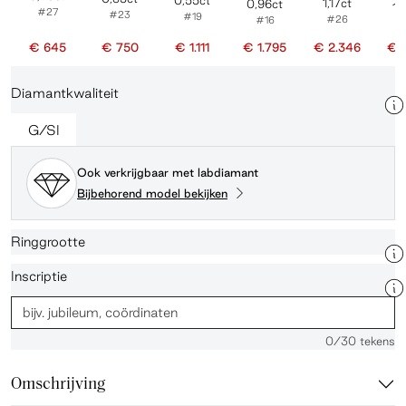
0,55ct
1,17ct
0,96ct
1,
#27
#23
#19
#26
#16
€ 645
€ 750
€ 1.111
€ 1.795
€ 2.346
€ 
Diamantkwaliteit
G/SI
Ook verkrijgbaar met labdiamant
Bijbehorend model bekijken
Ringgrootte
Inscriptie
0
/30 tekens
Omschrijving