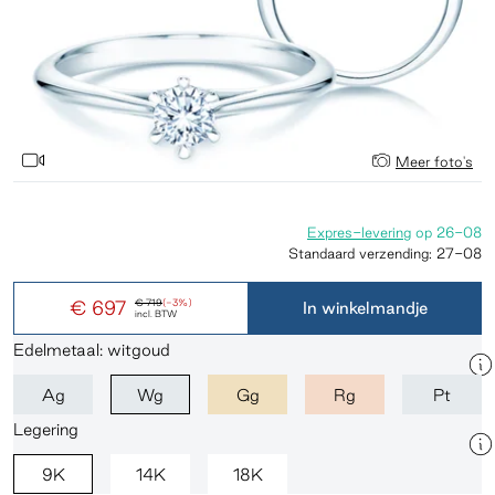
Meer foto's
Expres-levering
op
26-08
Standaard verzending:
27-08
€ 697
€ 719
(-3%)
In winkelmandje
incl. BTW
Edelmetaal: witgoud
Ag
Wg
Gg
Rg
Pt
Legering
9K
14K
18K