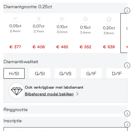
Diamantgrootte: 0,25ct
0,05ct
0,07ct
0,10ct
0,15ct
0,20ct
0,
2,4mm
2,7mm
3,0mm
3,4mm
3,8mm
4
€ 377
€ 406
€ 465
€ 552
€ 639
€ 
Diamantkwaliteit
H/SI
G/SI
G/VS
G/IF
D/IF
Ook verkrijgbaar met labdiamant
Bijbehorend model bekijken
Ringgrootte
Inscriptie