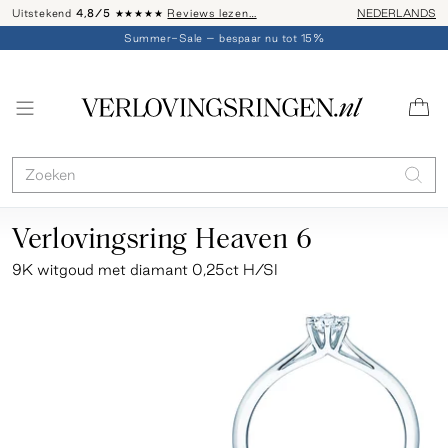
Uitstekend
4,8/5
★★★★★
Reviews lezen…
Advies: 020 - 
NEDERLANDS
Summer-Sale – bespaar nu tot 15%
Verlovingsring Heaven 6
9K witgoud met diamant 0,25ct H/SI