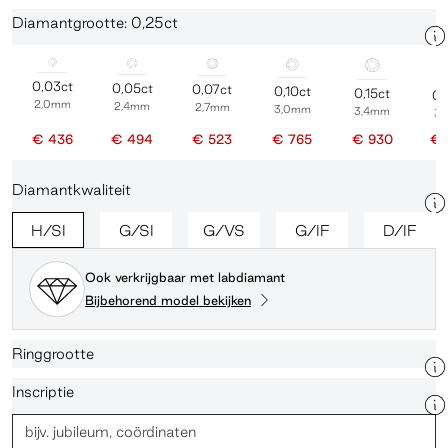
Diamantgrootte: 0,25ct
0,03ct
0,05ct
0,07ct
0,10ct
0,15ct
0,
2,0mm
2,4mm
2,7mm
3,0mm
3,4mm
3
€ 436
€ 494
€ 523
€ 765
€ 930
€ 
Diamantkwaliteit
H/SI
G/SI
G/VS
G/IF
D/IF
Ook verkrijgbaar met labdiamant
Bijbehorend model bekijken
Ringgrootte
Inscriptie