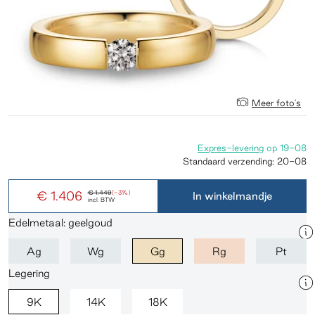
Meer foto's
Expres-levering
op
19-08
Standaard verzending:
20-08
€ 1.406
€ 1.449
(-3%)
In winkelmandje
incl. BTW
Edelmetaal: geelgoud
Ag
Wg
Gg
Rg
Pt
Legering
9K
14K
18K