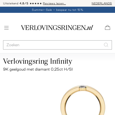
Uitstekend
4,8/5
★★★★★
Reviews lezen…
Advies: 020 - 
NEDERLANDS
Summer-Sale – bespaar nu tot 15%
Verlovingsring Infinity
9K geelgoud met diamant 0,25ct H/SI