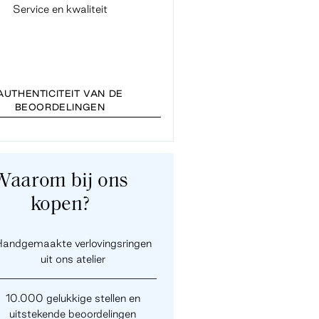
Service en kwaliteit
Fijne en snelle service. Ook co
Baukje van de klantenservice ve
vlot en prettig. Bedankt
AUTHENTICITEIT VAN DE
BEOORDELINGEN
Waarom bij ons
kopen?
andgemaakte verlovingsringen
uit ons atelier
10.000 gelukkige stellen en
uitstekende beoordelingen