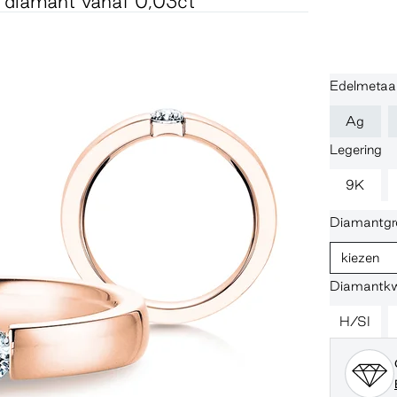
e diamant vanaf 0,03ct
Edelmetaal
Ag
Legering
9K
Diamantgr
kiezen
Diamantkwa
H/SI