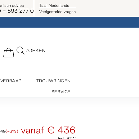
onisch advies
Taal:
Nederlands
 - 893 277 0
Veelgestelde vragen
ZOEKEN
EVERBAAR
TROUWRINGEN
SERVICE
vanaf
€ 436
449
(-3%)
incl. BTW