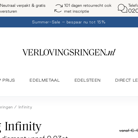
Telef
Neutraal verpakt & gratis
101 dagen retourrecht ook
020
versturen
met inscriptie
Summer-Sale – bespaar nu tot 15%
P PRIJS
EDELMETAAL
EDELSTEEN
DIRECT L
ringen
Infinity
 Infinity
vanaf
€ 