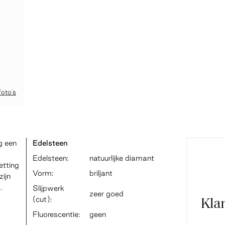
foto's
ng een
Edelsteen
Edelsteen:
natuurlijke diamant
etting
Vorm:
briljant
zijn
.
Slijpwerk
zeer goed
(cut):
Kla
Fluorescentie:
geen