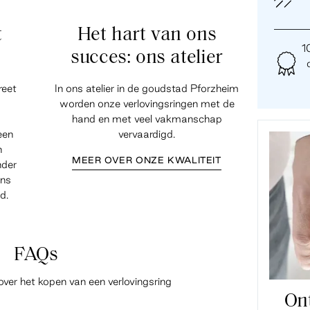
t
Het hart van ons
1
succes: ons atelier
reet
In ons atelier in de goudstad Pforzheim
worden onze verlovingsringen met de
hand en met veel vakmanschap
een
vervaardigd.
n
MEER OVER ONZE KWALITEIT
nder
ens
d.
FAQs
over het kopen van een verlovingsring
On