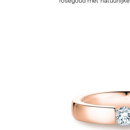
roségoud
met natuurlijk