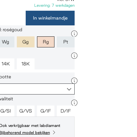
Levering: 7 werkdagen
In winkelmandje
: roségoud
Wg
Gg
Rg
Pt
14K
18K
ootte
liteit
G/SI
G/VS
G/IF
D/IF
Ook verkrijgbaar met labdiamant
Bijbehorend model bekijken