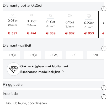
Diamantgrootte: 0,25ct
0,03ct
0,05ct
0,10ct
0,15ct
0,20ct
0,
2,0mm
2,4mm
3,0mm
3,4mm
3,8mm
4
€ 397
€ 474
€ 639
€ 862
€ 950
€ 
Diamantkwaliteit
H/SI
G/SI
G/VS
G/IF
D/IF
Ook verkrijgbaar met labdiamant
Bijbehorend model bekijken
Ringgrootte
Inscriptie