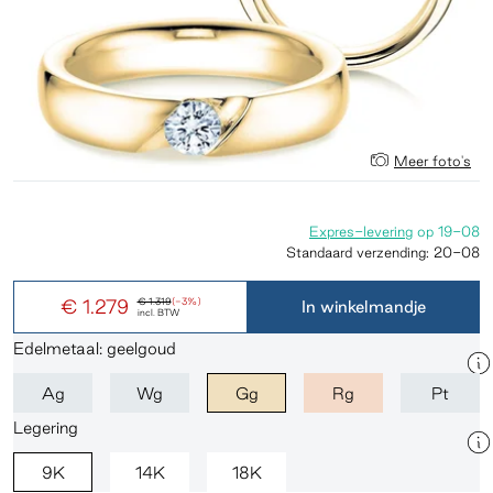
Meer foto's
Expres-levering
op
19-08
Standaard verzending:
20-08
€ 1.279
€ 1.319
(-3%)
In winkelmandje
incl. BTW
Edelmetaal: geelgoud
Ag
Wg
Gg
Rg
Pt
Legering
9K
14K
18K