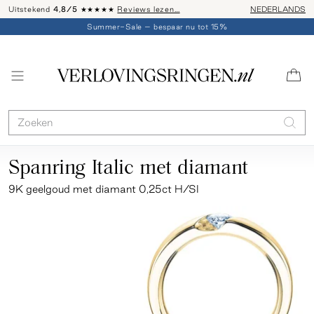
Uitstekend
4,8/5
★★★★★
Reviews lezen…
Advies: 020 - 
NEDERLANDS
Summer-Sale – bespaar nu tot 15%
Spanring Italic met diamant
9K geelgoud met diamant 0,25ct H/SI