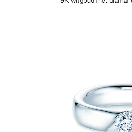
9K witgoud met diaman