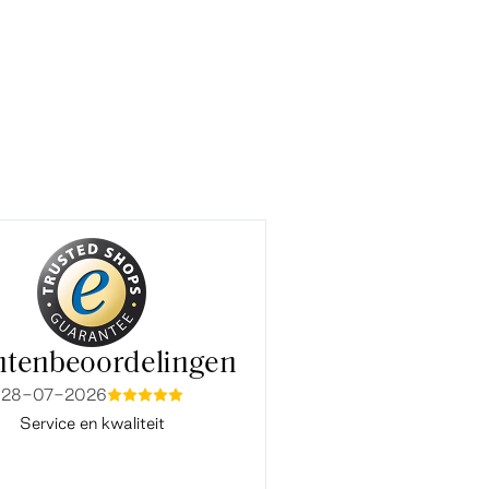
ntenbeoordelingen
28-07-2026
15-07-2026
mmmmm
mmmm
Service en kwaliteit
Fijne en snelle service. Ook co
Baukje van de klantenservice ve
vlot en prettig. Bedankt