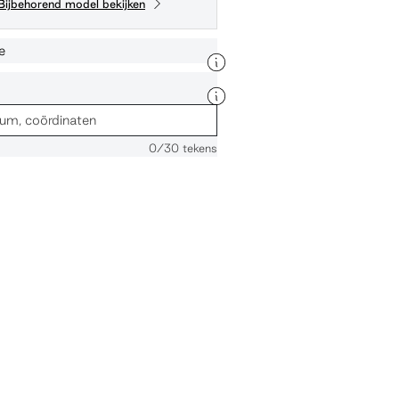
Bijbehorend model bekijken
e
0
/30 tekens