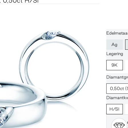
t 0,50ct H/SI
Edelmetaal
Ag
Legering
9K
Diamantgr
0,50ct
(
Diamantkwa
H/SI