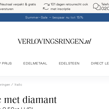
Telef
Neutraal verpakt & gratis
101 dagen retourrecht ook
020
versturen
met inscriptie
Summer-Sale – bespaar nu tot 15%
P PRIJS
EDELMETAAL
EDELSTEEN
DIRECT L
ringen
Italic
ic met diamant