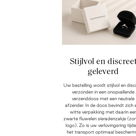
Stijlvol en discree
geleverd
Uw bestelling wordt stijlvol en disc
verzonden in een onopvallende
verzenddoos met een neutrale
afzender. In de doos bevindt zich 
witte verpakking met daarin ee
zwarte fluwelen sieradenzakje (zo
logo). Zo is uw verlovingsring tijd
het transport optimaal bescherm