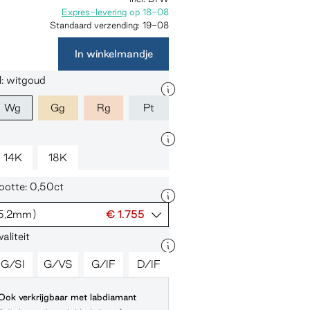
Expres-levering
op
18-08
Standaard verzending:
19-08
In winkelmandje
: witgoud
Wg
Gg
Rg
Pt
14K
18K
ootte: 0,50ct
5,2mm)
€ 1.755
liteit
G/SI
G/VS
G/IF
D/IF
Ook verkrijgbaar met labdiamant