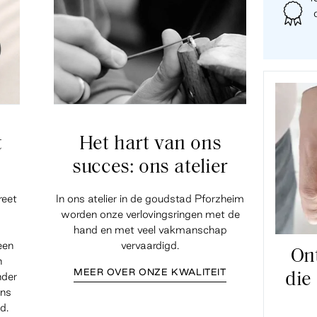
t
Het hart van ons
succes: ons atelier
reet
In ons atelier in de goudstad Pforzheim
worden onze verlovingsringen met de
hand en met veel vakmanschap
een
vervaardigd.
On
n
MEER OVER ONZE KWALITEIT
nder
die
ens
d.