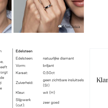
Meer foto's
n
Edelsteen
Edelsteen:
natuurlijke diamant
se,
Vorm:
briljant
geeft
zorgt
Karaat:
0,50ct
mde
Kla
geen zichtbare insluitsels
Zuiverheid:
d
(SI)
te
Kleur:
wit (H)
Slijpwerk
zeer goed
(cut):