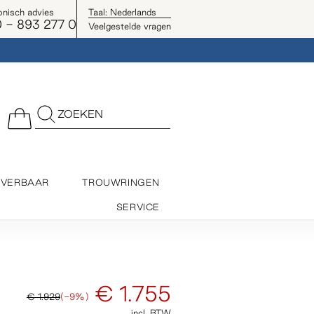
onisch advies
Taal:
Nederlands
 - 893 277 0
Veelgestelde vragen
ZOEKEN
EVERBAAR
TROUWRINGEN
SERVICE
€ 1.755
€ 1.929
(-9%)
incl. BTW