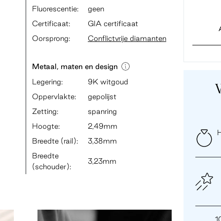
Fluorescentie:
geen
Certificaat:
GIA certificaat
Oorsprong:
Conflictvrije diamanten
Metaal, maten en design
Legering:
9K witgoud
Oppervlakte:
gepolijst
Zetting:
spanring
Hoogte:
2,49mm
H
Breedte (rail):
3,38mm
Breedte
3,23mm
(schouder):
1