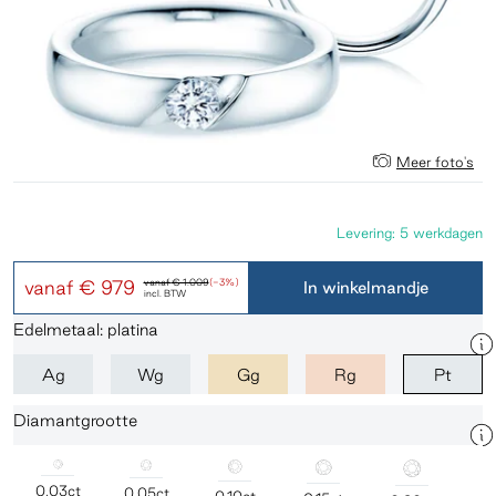
Meer foto's
Levering: 5 werkdagen
vanaf
€ 979
vanaf
€ 1.009
(-3%)
In winkelmandje
incl. BTW
Edelmetaal: platina
Ag
Wg
Gg
Rg
Pt
Diamantgrootte
0,03ct
0,05ct