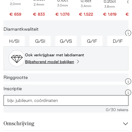
0,10ct
0,15ct
0,20ct
0,
2,0mm
2,4mm
3,0mm
3,4mm
3,8mm
4
€ 659
€ 833
€ 1.076
€ 1.522
€ 1.619
€ 
Diamantkwaliteit
H/SI
G/SI
G/VS
G/IF
D/IF
Ook verkrijgbaar met labdiamant
Bijbehorend model bekijken
Ringgrootte
Inscriptie
0
/30 tekens
Omschrijving