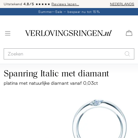
Uitstekend
4,8/5
★★★★★
Reviews lezen…
Advies: 020 - 
NEDERLANDS
Summer-Sale – bespaar nu tot 15%
Spanring Italic met diamant
platina
met natuurlijke diamant vanaf 0,03ct