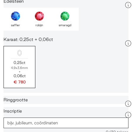
Edelsteen
saffier
robijn
smaragd
Karaat: 0,25ct + 0,06ct
0,25ct
4,9x3,6mm
+
0,06ct
€ 780
Ringgrootte
Inscriptie
0
/30 tekens