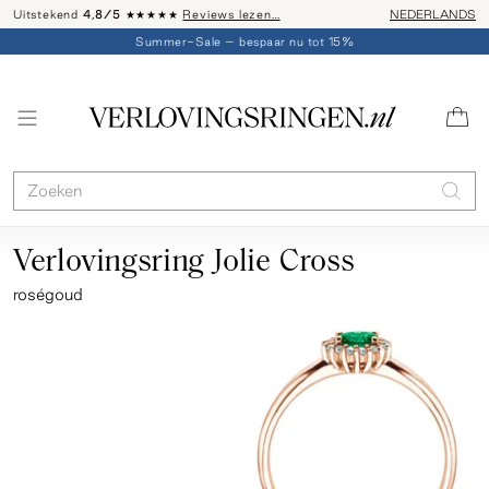
Uitstekend
4,8/5
★★★★★
Reviews lezen…
Advies: 020 - 
NEDERLANDS
Summer-Sale – bespaar nu tot 15%
Verlovingsring Jolie Cross
roségoud