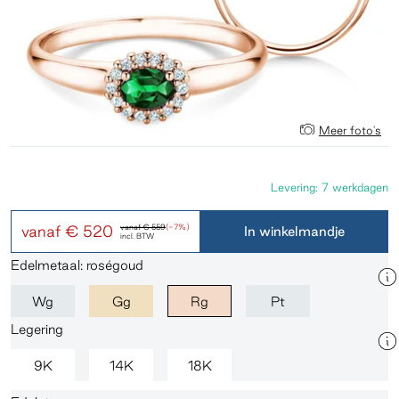
Meer foto's
Levering: 7 werkdagen
vanaf
€ 520
vanaf
€ 559
(-7%)
In winkelmandje
incl. BTW
Edelmetaal: roségoud
Wg
Gg
Rg
Pt
Legering
9K
14K
18K