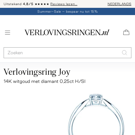
Uitstekend
4,8/5
★★★★★
Reviews lezen…
Advies: 020 - 
NEDERLANDS
Summer-Sale – bespaar nu tot 15%
Verlovingsring Joy
14K witgoud met diamant 0,25ct H/SI