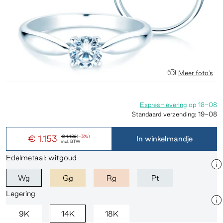
Meer foto's
Expres-levering
op
18-08
Standaard verzending:
19-08
€ 1.153
€ 1.189
(-3%)
In winkelmandje
incl. BTW
Edelmetaal: witgoud
Wg
Gg
Rg
Pt
Legering
9K
14K
18K