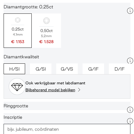
Diamantgrootte: 0,25ct
0,25ct
0,50ct
4,1mm
5,2mm
€ 1.153
€ 1.528
Diamantkwaliteit
H/SI
G/SI
G/VS
G/IF
D/IF
Ook verkrijgbaar met labdiamant
Bijbehorend model bekijken
Ringgrootte
Inscriptie