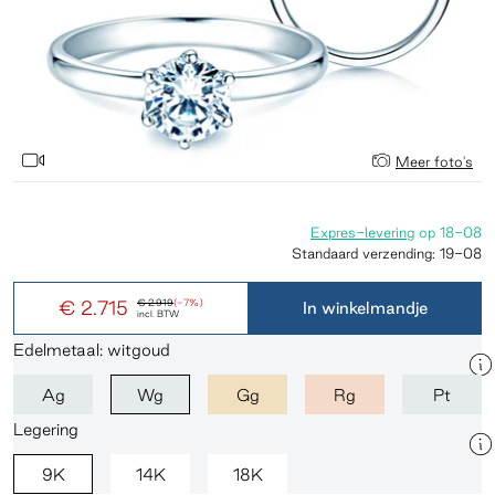
Meer foto's
Expres-levering
op
18-08
Standaard verzending:
19-08
€ 2.715
€ 2.919
(-7%)
In winkelmandje
incl. BTW
Edelmetaal: witgoud
Ag
Wg
Gg
Rg
Pt
Legering
9K
14K
18K