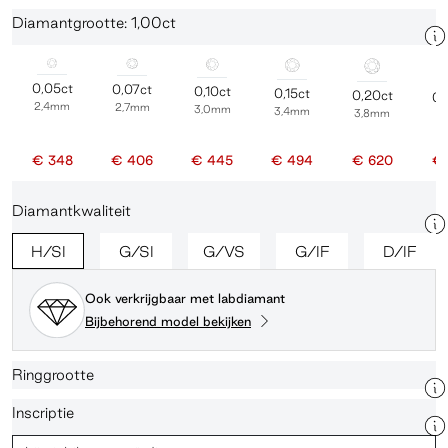
Diamantgrootte: 1,00ct
0,05ct
0,07ct
0,10ct
0,15ct
0,20ct
0,
2,4mm
2,7mm
3,0mm
3,4mm
3,8mm
4
€ 348
€ 406
€ 445
€ 494
€ 620
€ 
Diamantkwaliteit
H/SI
G/SI
G/VS
G/IF
D/IF
Ook verkrijgbaar met labdiamant
Bijbehorend model bekijken
Ringgrootte
Inscriptie