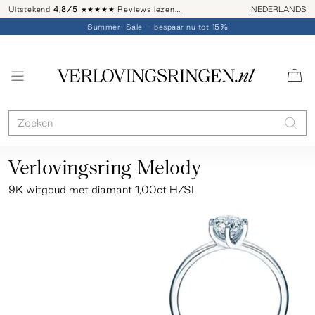
Uitstekend
4,8/5
★★★★★
Reviews lezen…
Advies: 020 - 
NEDERLANDS
Summer-Sale – bespaar nu tot 15%
Verlovingsring Melody
9K witgoud met diamant 1,00ct H/SI