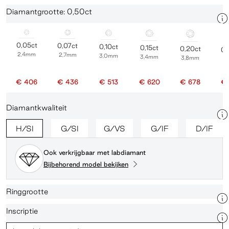
Diamantgrootte: 0,50ct
0,05ct
0,07ct
0,10ct
0,15ct
0,20ct
0,
2,4mm
2,7mm
3,0mm
3,4mm
3,8mm
4
€ 406
€ 436
€ 513
€ 620
€ 678
€ 
Diamantkwaliteit
H/SI
G/SI
G/VS
G/IF
D/IF
Ook verkrijgbaar met labdiamant
Bijbehorend model bekijken
Ringgrootte
Inscriptie