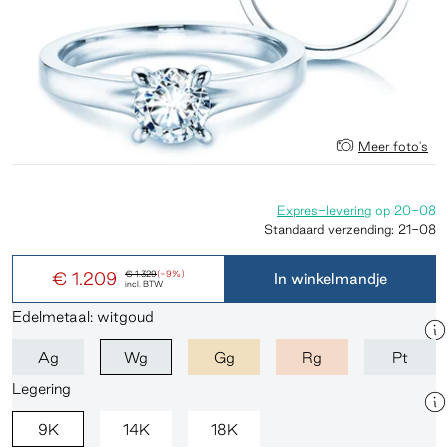
Meer foto's
Expres-levering
op
20-08
Standaard verzending:
21-08
€ 1.209
€ 1.329
(-9%)
In winkelmandje
incl. BTW
Edelmetaal: witgoud
Ag
Wg
Gg
Rg
Pt
Legering
9K
14K
18K