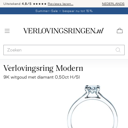
Uitstekend
4,8/5
★★★★★
Reviews lezen…
Advies: 020 - 
NEDERLANDS
Summer-Sale – bespaar nu tot 15%
Verlovingsring Modern
9K witgoud met diamant 0,50ct H/SI