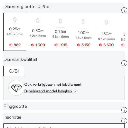
Diamantgrootte: 0,25ct
0,25ct
0,50ct
0,75ct
1,00ct
1,50ct
4,9x3,6mm
2,
6,2x4,3mm
6,8x4,9mm
7,6x5,5mm
8,3x6,0mm
8,8
€ 882
€ 1.309
€ 1.915
€ 3.152
€ 6.630
€ 1
Diamantkwaliteit
G/SI
Ook verkrijgbaar met labdiamant
Bijbehorend model bekijken
Ringgrootte
Inscriptie