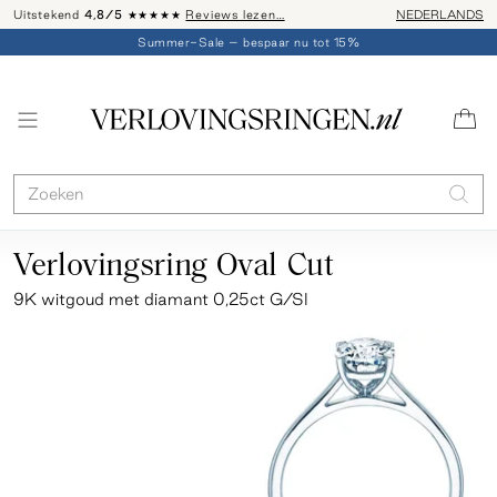
Uitstekend
4,8/5
★★★★★
Reviews lezen…
Advies: 020 - 
NEDERLANDS
Summer-Sale – bespaar nu tot 15%
Verlovingsring Oval Cut
9K witgoud met diamant 0,25ct G/SI