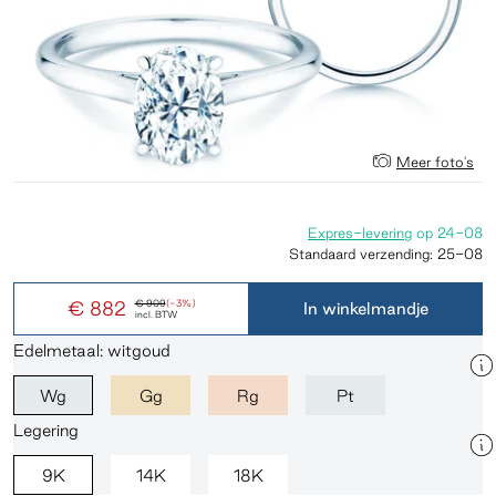
Meer foto's
Expres-levering
op
24-08
Standaard verzending:
25-08
€ 882
€ 909
(-3%)
In winkelmandje
incl. BTW
Edelmetaal: witgoud
Wg
Gg
Rg
Pt
Legering
9K
14K
18K