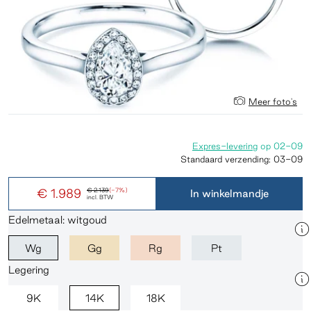
Meer foto's
Expres-levering
op
02-09
Standaard verzending:
03-09
€ 1.989
€ 2.139
(-7%)
In winkelmandje
incl. BTW
Edelmetaal: witgoud
Wg
Gg
Rg
Pt
Legering
9K
14K
18K