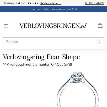
Uitstekend
4,8/5
★★★★★
Reviews lezen…
Advies: 020 - 
NEDERLANDS
Summer-Sale – bespaar nu tot 15%
Verlovingsring Pear Shape
14K witgoud met diamanten 0,40ct G/SI