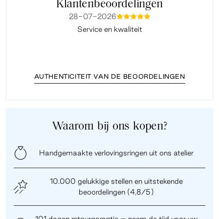
Klantenbeoordelingen
28-07-2026
mmmmm
Service en kwaliteit
Fi
AUTHENTICITEIT VAN DE BEOORDELINGEN
Waarom bij ons kopen?
Handgemaakte verlovingsringen uit ons atelier
10.000 gelukkige stellen en uitstekende
beoordelingen (4,8/5)
101 dagen retourgarantie – neem de tijd voor uw