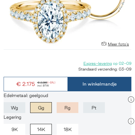
Meer foto's
Expres-levering
op
02-09
Standaard verzending:
03-09
€ 2.175
€ 2.289
(-5%)
In winkelmandje
incl. BTW
Edelmetaal: geelgoud
Wg
Gg
Rg
Pt
Legering
9K
14K
18K