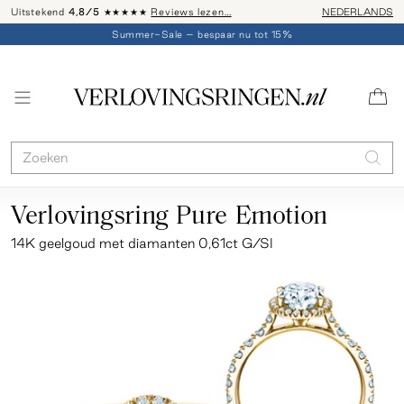
Uitstekend
4,8/5
★★★★★
Reviews lezen…
Advies: 020 - 
NEDERLANDS
Summer-Sale – bespaar nu tot 15%
Verlovingsring Pure Emotion
14K geelgoud met diamanten 0,61ct G/SI