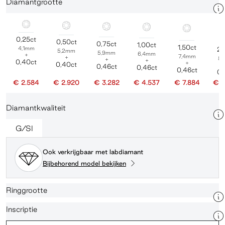
Diamantgrootte
0,25ct
0,50ct
0,75ct
1,00ct
1,50ct
4,1mm
2,
5,2mm
5,9mm
6,4mm
+
7,4mm
+
8
+
+
0,40ct
+
0,40ct
0,46ct
0,46ct
0,46ct
0,
€ 2.584
€ 2.920
€ 3.282
€ 4.537
€ 7.884
€ 1
Diamantkwaliteit
G/SI
Ook verkrijgbaar met labdiamant
Bijbehorend model bekijken
Ringgrootte
Inscriptie