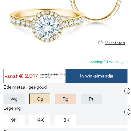
Meer foto's
Levering: 15 werkdagen
vanaf
€ 2.017
vanaf
€ 2.169
(-7%)
In winkelmandje
incl. BTW
Edelmetaal: geelgoud
Wg
Gg
Rg
Pt
Legering
9K
14K
18K