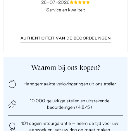
28-07-2026
mmmmm
Service en kwaliteit
Fi
AUTHENTICITEIT VAN DE BEOORDELINGEN
Waarom bij ons kopen?
Handgemaakte verlovingsringen uit ons atelier
10.000 gelukkige stellen en uitstekende
beoordelingen (4,8/5)
101 dagen retourgarantie – neem de tijd voor uw
aanzoek en laat uw ring op maat maken