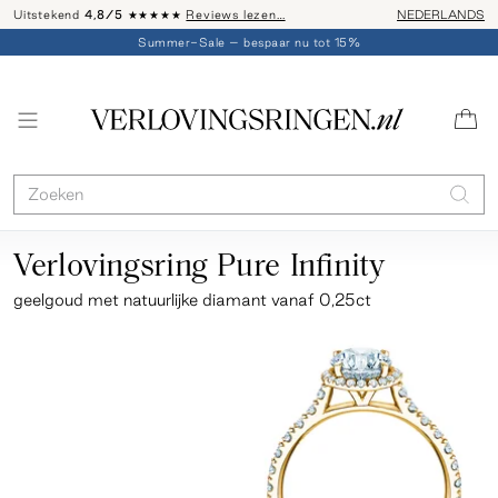
Uitstekend
4,8/5
★★★★★
Reviews lezen…
Advies: 020 - 
NEDERLANDS
Summer-Sale – bespaar nu tot 15%
Verlovingsring Pure Infinity
geelgoud
met natuurlijke diamant vanaf 0,25ct