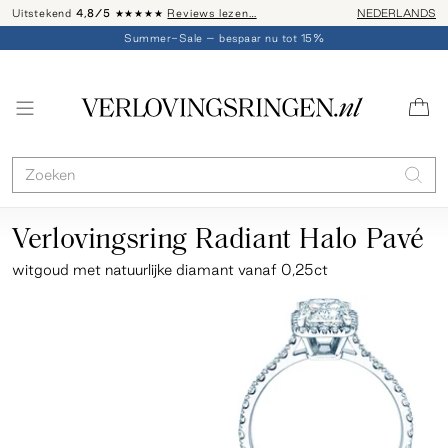
Uitstekend
4,8/5
★★★★★
Reviews lezen…
Advies: 020 - 
NEDERLANDS
Summer-Sale – bespaar nu tot 15%
Verlovingsring Radiant Halo Pavé
witgoud
met natuurlijke diamant vanaf 0,25ct