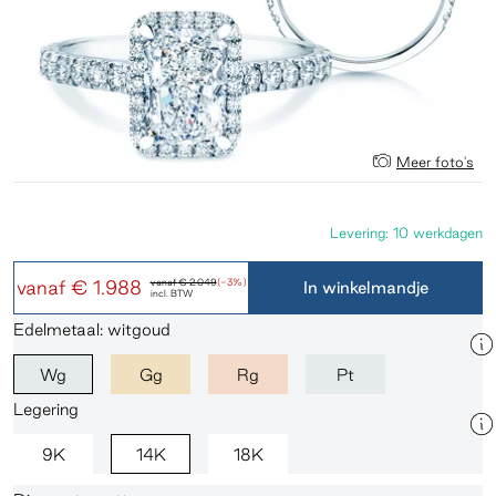
Meer foto's
Levering: 10 werkdagen
vanaf
€ 1.988
vanaf
€ 2.049
(-3%)
In winkelmandje
incl. BTW
Edelmetaal: witgoud
Wg
Gg
Rg
Pt
Legering
9K
14K
18K