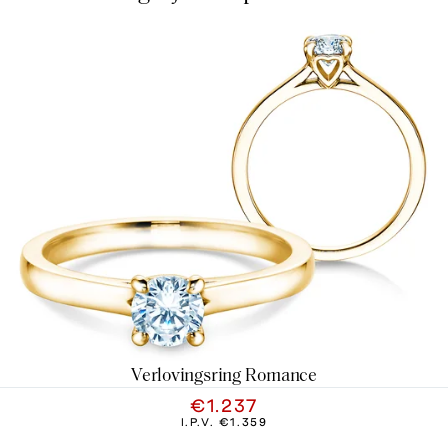
Verlovingsring Romance
€1.237
I.P.V.
€1.359