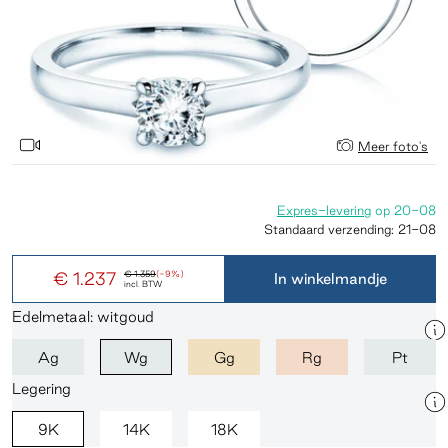
Meer foto's
Expres-levering
op
20-08
Standaard verzending:
21-08
€ 1.237
€ 1.359
(-9%)
In winkelmandje
incl. BTW
Edelmetaal: witgoud
Ag
Wg
Gg
Rg
Pt
Legering
9K
14K
18K