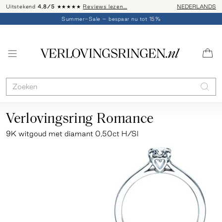
Uitstekend
4,8/5
★★★★★
Reviews lezen…
Advies: 020 - 
NEDERLANDS
Summer-Sale – bespaar nu tot 15%
Verlovingsring Romance
9K witgoud met diamant 0,50ct H/SI