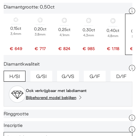
Diamantgrootte: 0,50ct
0,15ct
0,20ct
0,25ct
0,30ct
0,40ct
0,
3,4mm
3,8mm
4,1mm
4,3mm
4,8mm
5
€ 649
€ 717
€ 824
€ 985
€ 1.118
€ 
Diamantkwaliteit
H/SI
G/SI
G/VS
G/IF
D/IF
Ook verkrijgbaar met labdiamant
Bijbehorend model bekijken
Ringgrootte
Inscriptie