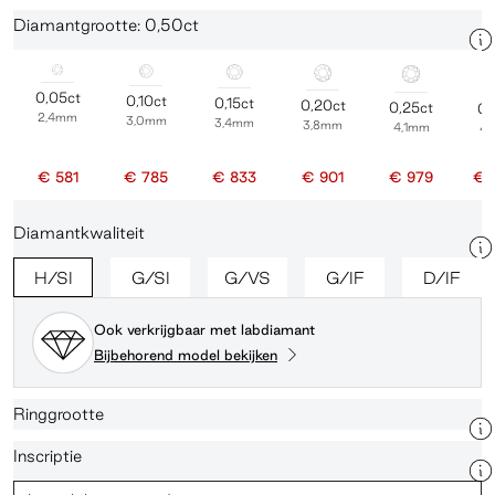
Diamantgrootte: 0,50ct
0,05ct
0,10ct
0,15ct
0,20ct
0,25ct
0,
2,4mm
3,0mm
3,4mm
3,8mm
4,1mm
4
€ 581
€ 785
€ 833
€ 901
€ 979
€ 
Diamantkwaliteit
H/SI
G/SI
G/VS
G/IF
D/IF
Ook verkrijgbaar met labdiamant
Bijbehorend model bekijken
Ringgrootte
Inscriptie