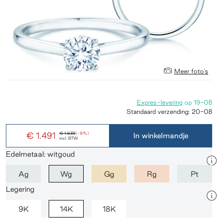
Meer foto's
Expres-levering
op
19-08
Standaard verzending:
20-08
€ 1.491
€ 1.639
(-9%)
In winkelmandje
incl. BTW
Edelmetaal: witgoud
Ag
Wg
Gg
Rg
Pt
Legering
9K
14K
18K