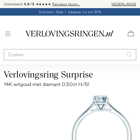
Uitstekend
4,8/5
★★★★★
Reviews lezen…
Advies: 020 - 
NEDERLANDS
Summer-Sale – bespaar nu tot 15%
Verlovingsring Surprise
14K witgoud met diamant 0,50ct H/SI