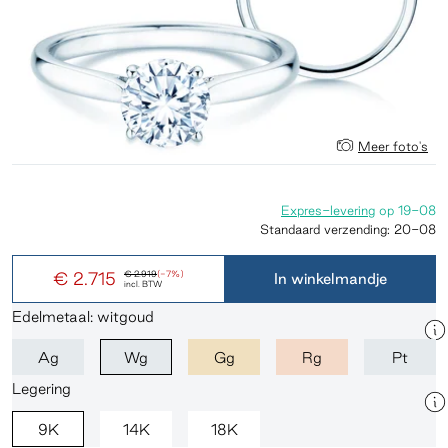
Meer foto's
Expres-levering
op
19-08
Standaard verzending:
20-08
€ 2.715
€ 2.919
(-7%)
In winkelmandje
incl. BTW
Edelmetaal: witgoud
Ag
Wg
Gg
Rg
Pt
Legering
9K
14K
18K