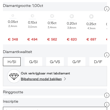
Diamantgrootte: 1,00ct
0,05ct
0,10ct
0,15ct
0,20ct
0,25ct
0,
2,4mm
3,0mm
3,4mm
3,8mm
4,1mm
4
€ 348
€ 494
€ 562
€ 620
€ 697
€ 
Diamantkwaliteit
H/SI
G/SI
G/VS
G/IF
D/IF
Ook verkrijgbaar met labdiamant
Bijbehorend model bekijken
Ringgrootte
Inscriptie