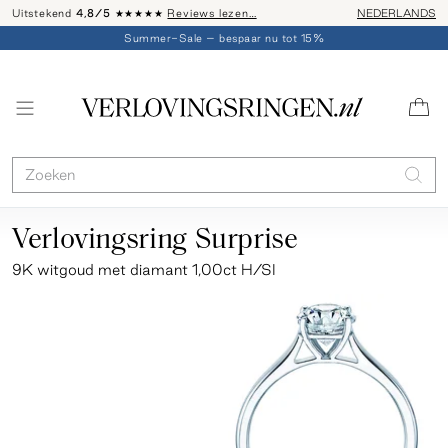
Uitstekend
4,8/5
★★★★★
Reviews lezen…
Advies: 020 - 
NEDERLANDS
Summer-Sale – bespaar nu tot 15%
Verlovingsring Surprise
9K witgoud met diamant 1,00ct H/SI