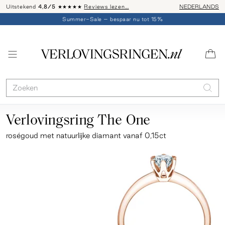
Uitstekend
4,8/5
★★★★★
Reviews lezen…
Advies: 020 - 
NEDERLANDS
Summer-Sale – bespaar nu tot 15%
Verlovingsring The One
roségoud
met natuurlijke diamant vanaf 0,15ct