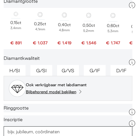
Diamantgrootte
0,15ct
0,25ct
0,40ct
0,50ct
0,60ct
0,
3,4mm
4,1mm
4,8mm
5,2mm
5,3mm
5
€ 891
€ 1.037
€ 1.419
€ 1.546
€ 1.747
€ 
Diamantkwaliteit
H/SI
G/SI
G/VS
G/IF
D/IF
Ook verkrijgbaar met labdiamant
Bijbehorend model bekijken
Ringgrootte
Inscriptie