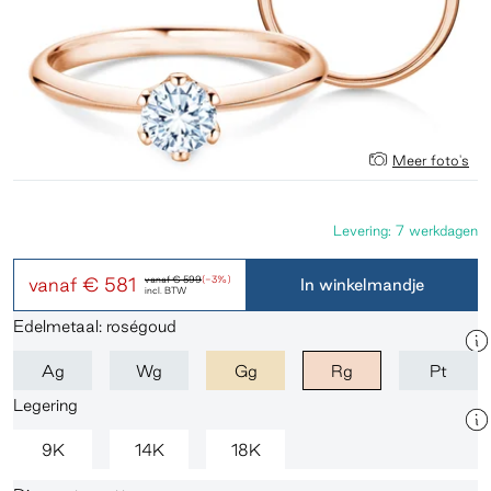
Meer foto's
Levering: 7 werkdagen
vanaf
€ 581
vanaf
€ 599
(-3%)
In winkelmandje
incl. BTW
Edelmetaal: roségoud
Ag
Wg
Gg
Rg
Pt
Legering
9K
14K
18K