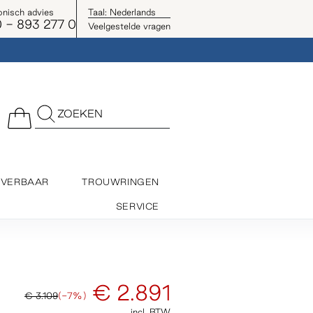
onisch advies
Taal:
Nederlands
 - 893 277 0
Veelgestelde vragen
ZOEKEN
EVERBAAR
TROUWRINGEN
SERVICE
€ 2.891
€ 3.109
(-7%)
incl. BTW