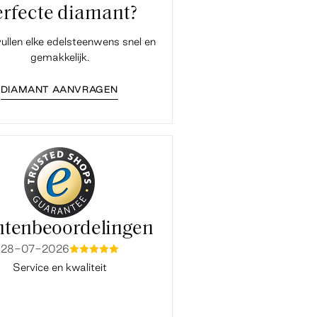
erfecte diamant?
vullen elke edelsteenwens snel en
gemakkelijk.
DIAMANT AANVRAGEN
ntenbeoordelingen
28-07-2026
15-07-2026
mmmmm
mmmm
Service en kwaliteit
Fijne en snelle service. Ook co
Baukje van de klantenservice ve
vlot en prettig. Bedankt