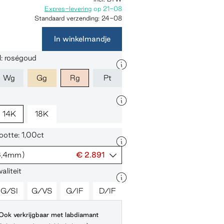
Expres-levering
op
21-08
Standaard verzending:
24-08
In winkelmandje
: roségoud
Wg
Gg
Rg
Pt
14K
18K
otte: 1,00ct
6,4mm)
€ 2.891
liteit
G/SI
G/VS
G/IF
D/IF
Ook verkrijgbaar met labdiamant