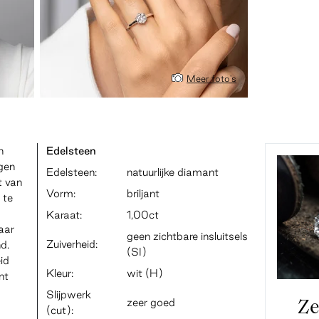
Meer foto's
n
Edelsteen
gen
Edelsteen:
natuurlijke diamant
t van
Vorm:
briljant
 te
Karaat:
1,00ct
aar
geen zichtbare insluitsels
Zuiverheid:
d.
(SI)
id
Kleur:
wit (H)
nt
Slijpwerk
zeer goed
Ze
(cut):