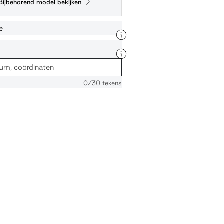
Bijbehorend model bekijken
e
0
/30 tekens