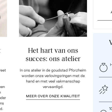
t
Het hart van ons
succes: ons atelier
H
reet
In ons atelier in de goudstad Pforzheim
worden onze verlovingsringen met de
hand en met veel vakmanschap
een
vervaardigd.
n
MEER OVER ONZE KWALITEIT
nder
ens
d.
1