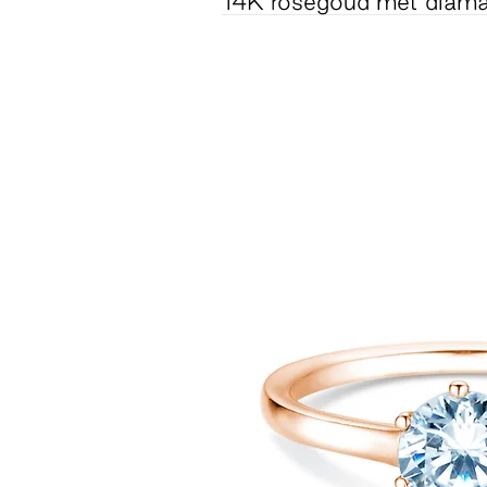
14K roségoud met diama