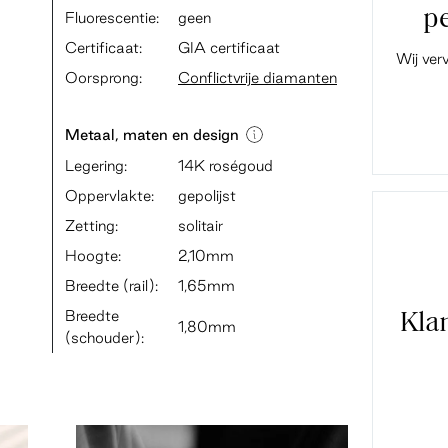
p
Fluorescentie:
geen
Certificaat:
GIA certificaat
Wij ver
Oorsprong:
Conflictvrije diamanten
Metaal, maten en design
Legering:
14K roségoud
Oppervlakte:
gepolijst
Zetting:
solitair
Hoogte:
2,10mm
Breedte (rail):
1,65mm
Breedte
Kla
1,80mm
(schouder):