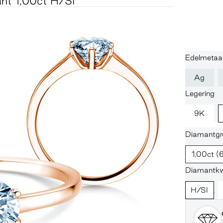
nt 1,00ct H/SI
Edelmetaal
Ag
Legering
9K
Diamantgro
1,00ct
(
Diamantkwa
H/SI