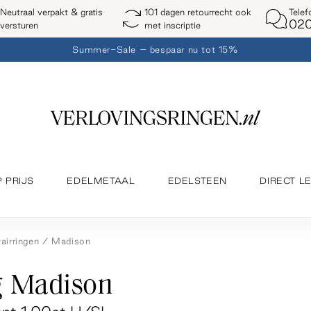
Telef
Neutraal verpakt & gratis
101 dagen retourrecht ook
020
versturen
met inscriptie
Summer-Sale – bespaar nu tot 15%
P PRIJS
EDELMETAAL
EDELSTEEN
DIRECT L
tairringen
Madison
g Madison