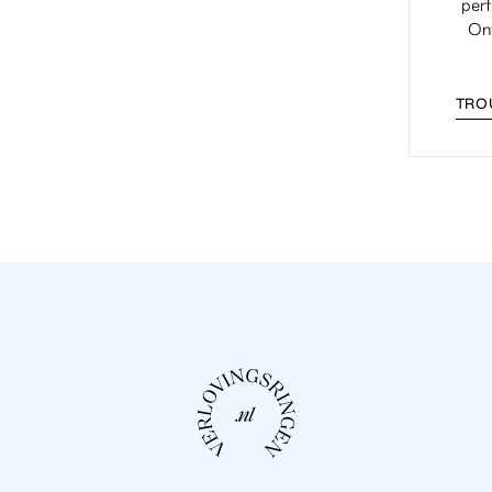
perf
Ont
TRO