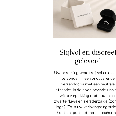
Stijlvol en discree
geleverd
Uw bestelling wordt stijlvol en disc
verzonden in een onopvallende
verzenddoos met een neutrale
afzender. In de doos bevindt zich 
witte verpakking met daarin ee
zwarte fluwelen sieradenzakje (zo
logo). Zo is uw verlovingsring tijd
het transport optimaal bescherm