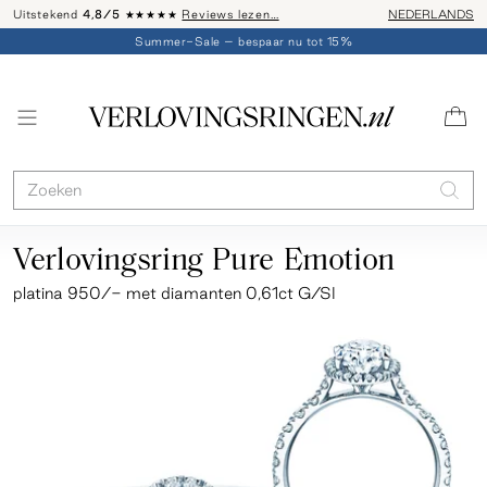
Uitstekend
4,8/5
★★★★★
Reviews lezen…
Advies: 020 - 
NEDERLANDS
Summer-Sale – bespaar nu tot 15%
Verlovingsring Pure Emotion
platina 950/- met diamanten 0,61ct G/SI