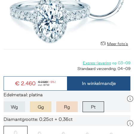
Meer foto's
Expres-levering
op
03-09
Standaard verzending:
04-09
€ 2.460
€ 2.589
(-5%)
In winkelmandje
incl. BTW
Edelmetaal: platina
Wg
Gg
Rg
Pt
Diamantgrootte: 0,25ct + 0,36ct