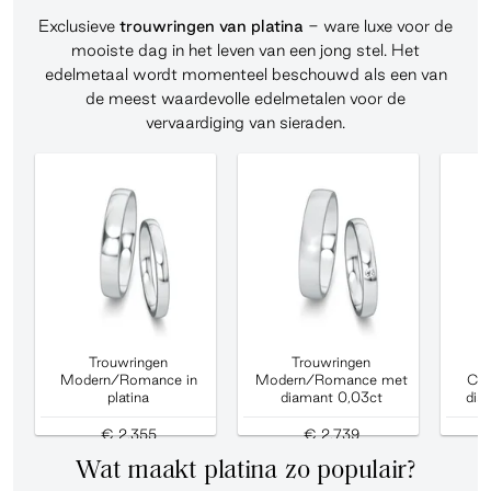
Exclusieve
trouwringen van platina
- ware luxe voor de
mooiste dag in het leven van een jong stel. Het
edelmetaal wordt momenteel beschouwd als een van
de meest waardevolle edelmetalen voor de
vervaardiging van sieraden.
Trouwringen
Trouwringen
Modern/Romance in
Modern/Romance met
Cla
platina
diamant 0,03ct
dia
€ 2.355
€ 2.739
Wat maakt platina zo populair?