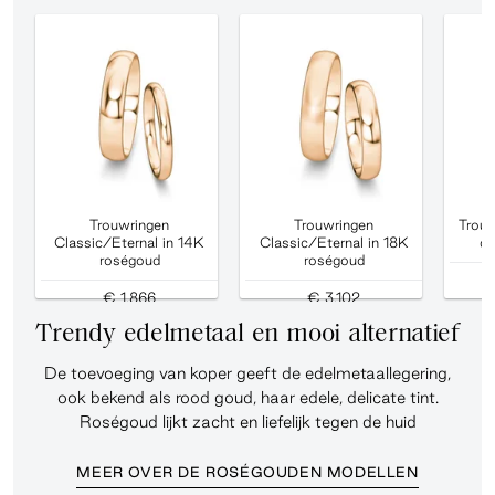
Trouwringen
Trouwringen
Trouw
Classic/Eternal in 14K
Classic/Eternal in 18K
di
roségoud
roségoud
€ 1.866
€ 3.102
Trendy edelmetaal en mooi alternatief
De toevoeging van koper geeft de edelmetaallegering,
ook bekend als rood goud, haar edele, delicate tint.
Roségoud lijkt zacht en liefelijk tegen de huid
MEER OVER DE ROSÉGOUDEN MODELLEN