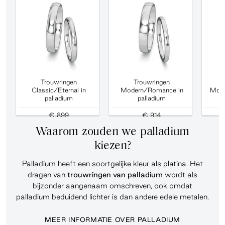
Trouwringen
Trouwringen
Classic/Eternal in
Modern/Romance in
Mod
palladium
palladium
d
€ 899
€ 914
Waarom zouden we palladium
kiezen?
Palladium heeft een soortgelijke kleur als platina. Het
dragen van
trouwringen
van palladium
wordt als
bijzonder aangenaam omschreven, ook omdat
palladium beduidend lichter is dan andere edele metalen.
MEER INFORMATIE OVER PALLADIUM