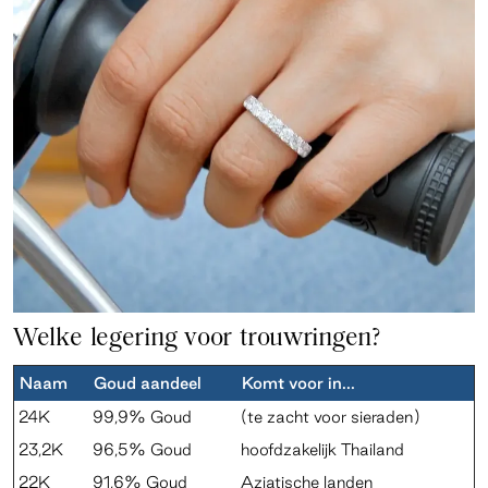
Welke legering voor trouwringen?
Naam
Goud aandeel
Komt voor in...
24K
99,9% Goud
(te zacht voor sieraden)
23,2K
96,5% Goud
hoofdzakelijk Thailand
22K
91,6% Goud
Aziatische landen