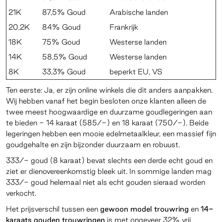
21K
87,5% Goud
Arabische landen
20,2K
84% Goud
Frankrijk
18K
75% Goud
Westerse landen
14K
58,5% Goud
Westerse landen
8K
33,3% Goud
beperkt EU, VS
Ten eerste: Ja, er zijn online winkels die dit anders aanpakken.
Wij hebben vanaf het begin besloten onze klanten alleen de
twee meest hoogwaardige en duurzame goudlegeringen aan
te bieden - 14 karaat (585/-) en 18 karaat (750/-). Beide
legeringen hebben een mooie edelmetaalkleur, een massief fijn
goudgehalte en zijn bijzonder duurzaam en robuust.
333/- goud (8 karaat) bevat slechts een derde echt goud en
ziet er dienovereenkomstig bleek uit. In sommige landen mag
333/- goud helemaal niet als echt gouden sieraad worden
verkocht.
Het prijsverschil tussen een
gewoon model trouwring
en
14-
karaats gouden trouwringen
is met ongeveer 32% vrij