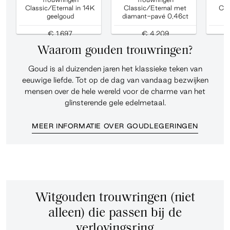
Classic/Eternal in 14K
Classic/Eternal met
Cla
geelgoud
diamant-pavé 0,46ct
d
€ 1.697
€ 4.209
Waarom gouden trouwringen?
Goud is al duizenden jaren het klassieke teken van
eeuwige liefde. Tot op de dag van vandaag bezwijken
mensen over de hele wereld voor de charme van het
glinsterende gele edelmetaal.
MEER INFORMATIE OVER GOUDLEGERINGEN
Witgouden trouwringen (niet
alleen) die passen bij de
verlovingsring